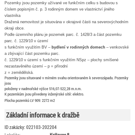
Pozemky jsou pozemky užívané ve
funkčním celku s budovou s
číslem popisným č. p. 3 rodinným domem ve vlastnictví jiného
vlastníka
Dražená nemovitost je situována v okrajové části na severovýchodním
okraji obce.
Podle územního plánu je pozemek parc. č. 1428/3 a část pozemku
parc. č. 1229/10 v území
s funkčním využitím BV –
bydlení v rodinných domech
– venkovské
a zbývající část pozemku parc.
č. 1229/10 v území s funkčním využitím NSpz – plochy smíšené
nezastavěného území – p = přírodní
z = zemědělská.
Pozemky jsou situované v mírném svahu orientovaném k severozápadu. Pozemky
jsou
položeny v nadmořské výšce 516,07-522,28 m.n.m.
K pozemkům jsou přivedeny inženýrské sítě: elektro.
Plocha pozemků LV 909: 2272 m2
Základní informace k dražbě
ID zakázky: 022103-202204
Lokalita:
Královec 8