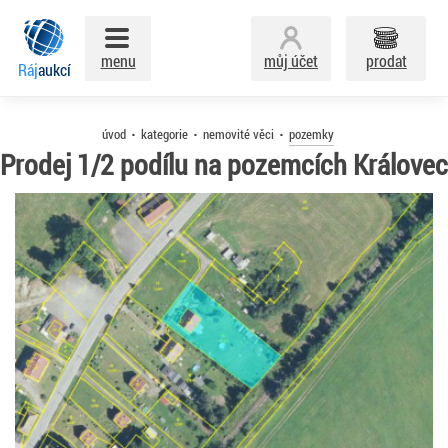
menu
můj účet
prodat
Ráj
aukcí
úvod
kategorie
nemovité věci
pozemky
Prodej 1/2 podílu na pozemcích Královec