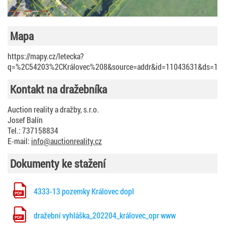
Mapa
https://mapy.cz/letecka?
q=%2C54203%2CKrálovec%208&source=addr&id=11043631&ds=1&
Kontakt na dražebníka
Auction reality a dražby, s.r.o.
Josef Balín
Tel.: 737158834
E-mail:
info@auctionreality.cz
Dokumenty ke stažení
4333-13 pozemky Královec dopl
dražební vyhláška_202204_královec_opr www