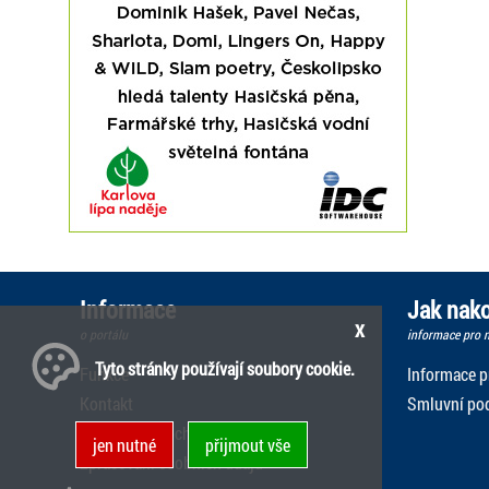
Informace
Jak nako
x
o portálu
informace pro n
Tyto stránky používají soubory cookie.
Funkce
Informace p
Kontakt
Smluvní pod
Všeobecné obchodní podmínky
jen nutné
přijmout vše
Zpracování osobních údajů