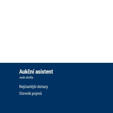
Aukční asistent
naše služby
Nejčastější dotazy
Slovník pojmů