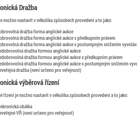
ronická Dražba
je možno nastavit v několika způsobech provedení a to jako:
obrovolná dražba forma anglické aukce
obrovolná dražba forma anglické aukce s předkupním právem
obrovolná dražba forma anglické aukce s postumpným snížením vyvoláv
edobrovolná dražba formou anglické aukce
edobrovolná dražba formou anglické aukce s předkupním právem
edobrovolná dražba formou anglické aukce s postumpným snížením vyvo
eveřejná dražba (není určeno pro veřejnost)
ronická výběrová řízení
é řízení je možno nastavit v několika způsobech provedení a to jako:
lekronická obálka
eveřejné VŘ (není určeno pro veřejnost)