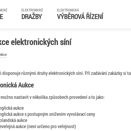
NICKÉ
ELEKTRONICKÉ
ELEKTRONICKÁ
E
DRAŽBY
VÝBĚROVÁ ŘÍZENÍ
ce elektronických síní
unkce
 disponuje různými druhy elektronických síní. Při zadávání zakázky si ta
ronická Aukce
e možno nastavit v několika způsobech provedení a to jako:
nglická aukce
nglická aukce s postupným snížením vyvolávací ceny
olandská aukce
eveřejná aukce (není určeno pro veřejnost)