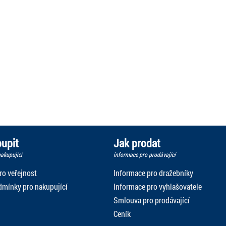
upit
Jak prodat
akupující
informace pro prodávající
ro veřejnost
Informace pro dražebníky
mínky pro nakupující
Informace pro vyhlašovatele
Smlouva pro prodávající
Ceník