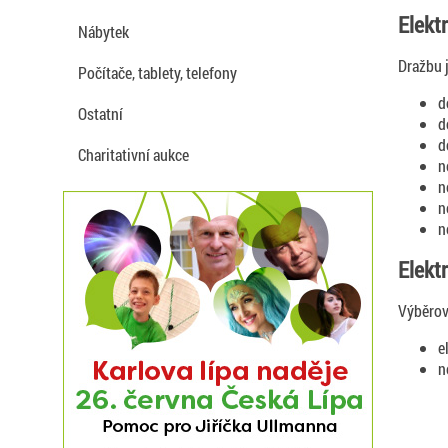
Elekt
Nábytek
Dražbu 
Počítače, tablety, telefony
d
Ostatní
d
d
Charitativní aukce
n
n
n
n
Elekt
Výběrov
e
n