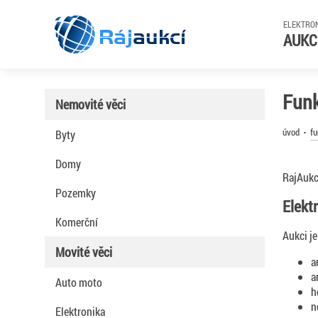
ELEKTRO
Ráj
aukcí
AUKC
Funk
Nemovité věci
úvod
f
Byty
Domy
RajAukci
Pozemky
Elekt
Komerční
Aukci j
Movité věci
a
a
Auto moto
h
n
Elektronika