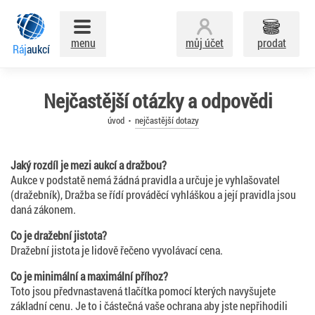
menu
můj účet
prodat
Ráj
aukcí
Nejčastější otázky a odpovědi
úvod
nejčastější dotazy
Jaký rozdíl je mezi aukcí a dražbou?
Aukce v podstatě nemá žádná pravidla a určuje je vyhlašovatel
(dražebník), Dražba se řídí prováděcí vyhláškou a její pravidla jsou
daná zákonem.
Co je dražební jistota?
Dražební jistota je lidově řečeno vyvolávací cena.
Co je minimální a maximální příhoz?
Toto jsou předvnastavená tlačítka pomocí kterých navyšujete
základní cenu. Je to i částečná vaše ochrana aby jste nepřihodili