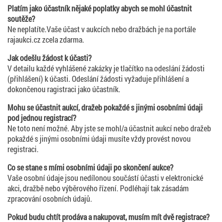
Platím jako účastník nějaké poplatky abych se mohl účastnit
soutěže?
Ne neplatíte.Vaše účast v aukcích nebo dražbách je na portále
rajaukci.cz zcela zdarma.
Jak odešlu žádost k účasti?
V detailu každé vyhlášené zakázky je tlačítko na odeslání žádosti
(přihlášení) k účasti. Odeslání žádosti vyžaduje přihlášení a
dokončenou ragistraci jako účastník.
Mohu se účastnit aukcí, dražeb pokaždé s jinými osobními údaji
pod jednou registrací?
Ne toto není možné. Aby jste se mohl/a účastnit aukcí nebo dražeb
pokaždé s jinými osobními údaji musíte vždy provést novou
registraci.
Co se stane s mími osobními údaji po skončení aukce?
Vaše osobní údaje jsou nedílonou součástí účasti v elektronické
akci, dražbě nebo výběrového řízení. Podléhají tak zásadám
zpracování osobních údajů.
Pokud budu chtít prodáva a nakupovat, musím mít dvě registrace?