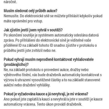
náročné.
Musím sledovat celý průběh aukce?
Nemusíte. Do elektronické sńě se můžete přihlásit kdykoliv pokud
máte oprávnění pro vstup.
Jak zjistím jestli jsem vyhrál v soutěži?
Po skončení soutěje je systémem automaticky odeslána datová
zpráva. Po přihlášení do elektronické síně je viditelné vaše
přidělené ID na základě tohoto ID snadno zjistíte v protokolu o
průběhu jestli jste zvítězil nebo ne.
Pokud vyhraji musím neprodleně kontaktovat vyhlašovatele
(prodávajícího)?
Ne, na základě protokolu o provedení aukce, dražby nebo
výběrového řínění, vás bude dražebník automaticky kontaktovat s
výzvou k uhrazení vysoutěžené částky a to na základě stanovené
aukční nebo dražební vyhlášky.
Pokud je vyžadována kauce a já nevyhraji, je mi vrácena?
Ano pokud jste zaplatil/a kauci a nevyhrál/a jste v soutěži je kauce
automaticny vrácena. Tento úkon provádí dražebník.