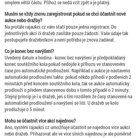
omylem větší částu. Příhoz se nedá vzít zpět a je platný.
Musím se vždy znovu zaregistrovat pokud se chci účastnit nové
aukce nebo dražby?
Na protále rajaukci.cz vám stačí pouze jedna registrace. Do
jednotlivých akcí či dražeb zasíláte pouze žádosti. Vaše údaje tak
postupujete dražebníkovi a není potřeba je znova zadávat.
Co je konec bez navýšení?
Uvedený datum a hodina - konec bez navýšení je předpokládaný
konec soutěžního kola pokud nedojde k příhozu ve stanoveném
čase pro automatické prodloužení. Například u aukce je nastaveno
automatické prodloužení takto: pokud někdo přihodí v podleních 2
minutách před koncem soutěžního kola, tak se aukce automaticky
prodlouží o předem stanovenou dobu v tomto případě o 2 minuty.
Stejný princip je i u dražeb, jen s tím rozdílem že časy stanovené na
automatické prodloužení a navýšení se liší. U dražeb se kolo
prodlužuje o 5 minut.
Mohu se účastnit více akcí najednou?
Ano, systém rajaukci.cz umožňuje účastnit se najednou více aukcí
nebo dražeb. Přihazovat ale ve více síních najednou je ale poměrně