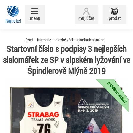
menu
můj účet
prodat
Ráj
aukcí
úvod
kategorie
movité věci
charitativní aukce
Startovní číslo s podpisy 3 nejlepších
slalomářek ze SP v alpském lyžování ve
Špindlerově Mlýně 2019