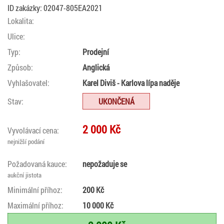
ID zakázky: 02047-805EA2021
Lokalita:
Ulice:
Typ:
Prodejní
Způsob:
Anglická
Vyhlašovatel:
Karel Diviš - Karlova lípa naděje
Stav:
UKONČENÁ
2 000 Kč
Vyvolávací cena:
nejnižší podání
Požadovaná kauce:
nepožaduje se
aukční jistota
Minimální příhoz:
200 Kč
Maximální příhoz:
10 000 Kč