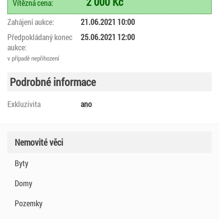
2 000 Kč
Vítězná cena:
Zahájení aukce:
21.06.2021 10:00
Předpokládaný konec
25.06.2021 12:00
aukce:
v případě nepřihození
Podrobné informace
Exkluzivita
ano
Nemovité věci
Byty
Domy
Pozemky