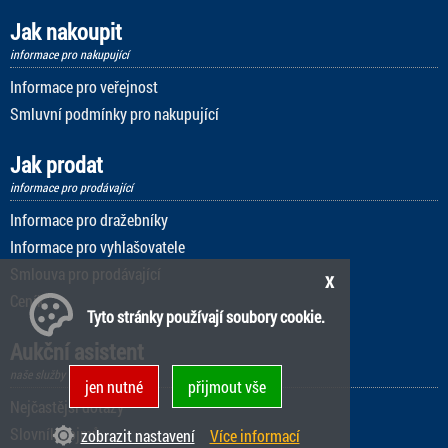
Jak nakoupit
informace pro nakupující
Informace pro veřejnost
Smluvní podmínky pro nakupující
Jak prodat
informace pro prodávající
Informace pro dražebníky
Informace pro vyhlašovatele
Smlouva pro prodávající
x
Ceník
Tyto stránky používají soubory cookie.
Aukční asistent
naše služby
jen nutné
přijmout vše
Nejčastější dotazy
Slovník pojmů
zobrazit nastavení
Více informací