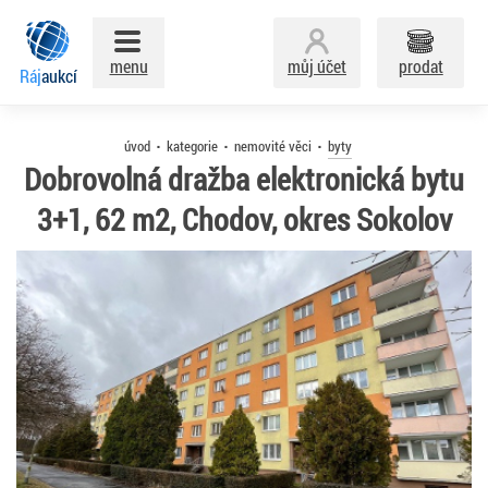
menu
můj účet
prodat
Ráj
aukcí
úvod
kategorie
nemovité věci
byty
Dobrovolná dražba elektronická bytu
3+1, 62 m2, Chodov, okres Sokolov