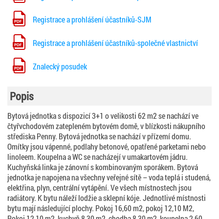
Registrace a prohlášení účastníků-SJM
Registrace a prohlášení účastníků-společné vlastnictví
Znalecký posudek
Popis
Bytová jednotka s dispozicí 3+1 o velikosti 62 m2 se nachází ve
čtyřvchodovém zatepleném bytovém domě, v blízkosti nákupního
střediska Penny. Bytová jednotka se nachází v přízemí domu.
Omítky jsou vápenné, podlahy betonové, opatřené parketami nebo
linoleem. Koupelna a WC se nacházejí v umakartovém jádru.
Kuchyňská linka je zánovní s kombinovaným sporákem. Bytová
jednotka je napojena na všechny veřejné sítě – voda teplá i studená,
elektřina, plyn, centrální vytápění. Ve všech místnostech jsou
radiátory. K bytu náleží lodžie a sklepní kóje. Jednotlivé místnosti
bytu mají následující plochy. Pokoj 16,60 m2, pokoj 12,10 M2,
Pokoj 12,10 m2, kuchyň 8,30 m2, chodba 8,30 m2, koupelna 2,60