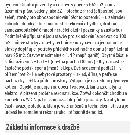
bydlení. Ostatní pozemky o celkové výměře 5.652 m2 jsou v
územním plánu vedeny jako ZZ – plocha zahrad (přípustné jsou -
zeleň, stavby pro obhospodařování těchto pozemků – u zahrádek
zahradní domky – bez místností k rekreaci a bydlení, drobná
samozásobitelská činnost nerušící okolní pozemky a zástavbu)
Podmíněně přípustné jsou stavby pro skladování a provoz do 100
m2, liniové stavby a stavby technického vybavení a jednoduché
stavby doplňující potřeby přilehlého rodinného domu (např. kolna)
max 25 m2. Stavby maximálně o 1.NP (např. garáž). Obytná část je
s dispozicemi 2+1 a 1+1 (obytná plocha 183 m2). Obytná část je
částečně podsklepená (menší sklep), Dvě nadzemní podlaží – v
přízemí byt 2+1 a nebytové prostory – sklad, dílna, v patře se
nachází byt 1+kk a půdní prostory. Vytápění je ústředním plynovým
kotlem. Objekt je napojen na obecní vodovod, kanalizaci plyn a
elektro. V přízemí probíhá rekonstrukce. Zbývá dokončit chodbu a
koupelnu s WC. V patře jsou rozsáhlé půdní prostory. Na obytnou
část navazuje stodola, která je ve zhoršeném technickém stavu a je
určená ke kompletní rekonstrukci, případně demolici.
Základní informace k dražbě