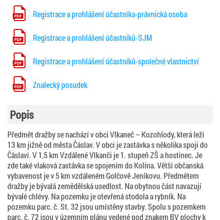
Registrace a prohlášení účastníka-právnická osoba
Registrace a prohlášení účastníků-SJM
Registrace a prohlášení účastníků-společné vlastnictví
Znalecký posudek
Popis
Předmět dražby se nachází v obci Vlkaneč – Kozohlody, která leží
13 km jižně od města Čáslav. V obci je zastávka s několika spoji do
Čáslavi. V 1,5 km Vzdálené Vlkanči je 1. stupeň ZŠ a hostinec. Je
zde také vlaková zastávka se spojením do Kolína. Větší občanská
vybavenost je v 5 km vzdáleném Golčově Jeníkovu. Předmětem
dražby je bývalá zemědělská usedlost. Na obytnou část navazují
bývalé chlévy. Na pozemku je otevřená stodola a rybník. Na
pozemku parc. č. St. 32 jsou umístěny stavby. Spolu s pozemkem
parc. č. 72 jsou v územním plánu vedené pod znakem BV plochy k