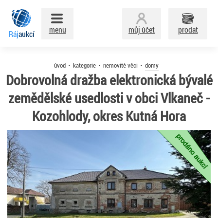
menu
můj účet
prodat
Ráj
aukcí
úvod
kategorie
nemovité věci
domy
Dobrovolná dražba elektronická bývalé
zemědělské usedlosti v obci Vlkaneč -
Kozohlody, okres Kutná Hora