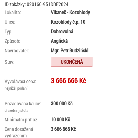
ID zakázky: 020166-951DDE2024
Lokalita:
Vlkaneč - Kozohlody
Ulice:
Kozohlody č.p. 10
Typ:
Dobrovolná
Způsob:
Anglická
Navrhovatel:
Mgr. Petr Budziński
Stav:
UKONČENÁ
3 666 666 Kč
Vyvolávací cena:
nejnižší podání
Požadovaná kauce:
300 000 Kč
dražební jistota
Minimální příhoz
10 000 Kč
Cena dosažená
3 666 666 Kč
vydražením