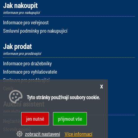
Jak nakoupit
informace pro nakupující
Informace pro veřejnost
Smluvní podmínky pro nakupující
Jak prodat
informace pro prodávající
Informace pro dražebníky
Informace pro vyhlašovatele
Smlouva pro prodávající
x
Ceník
Tyto stránky používají soubory cookie.
Aukční asistent
naše služby
jen nutné
přijmout vše
Nejčastější dotazy
Slovník pojmů
zobrazit nastavení
Více informací