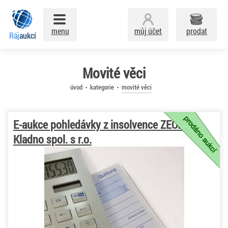
menu
můj účet
prodat
Ráj
aukcí
Movité věci
úvod
kategorie
movité věci
E-aukce pohledávky z insolvence ZEOLIT
Kladno spol. s r.o.