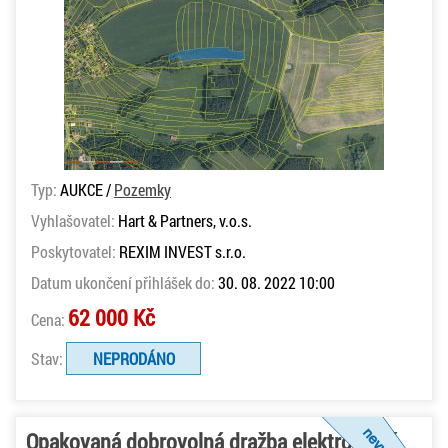
Typ:
AUKCE /
Pozemky
Vyhlašovatel:
Hart & Partners, v.o.s.
Poskytovatel:
REXIM INVEST s.r.o.
Datum ukončení přihlášek do:
30. 08. 2022 10:00
62 000 Kč
Cena:
Stav:
NEPRODÁNO
Opakovaná dobrovolná dražba elektronická