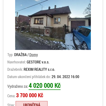
Typ:
DRAŽBA /
Domy
Navrhovatel:
GESTORE v.o.s.
Dražebník:
REXIM REALITY s.r.o.
Datum ukončení přihlášek do:
29. 04. 2022 16:00
4 020 000 Kč
Vydraženo za:
3 700 000 Kč
Cena:
Stav:
UKONČENÁ