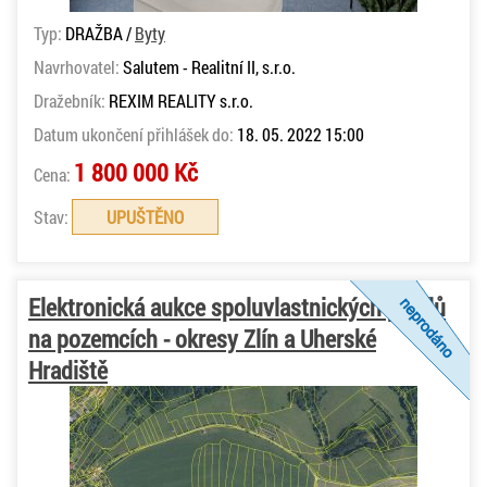
Typ:
DRAŽBA /
Byty
Navrhovatel:
Salutem - Realitní II, s.r.o.
Dražebník:
REXIM REALITY s.r.o.
Datum ukončení přihlášek do:
18. 05. 2022 15:00
1 800 000 Kč
Cena:
Stav:
UPUŠTĚNO
Elektronická aukce spoluvlastnických podílů
na pozemcích - okresy Zlín a Uherské
Hradiště