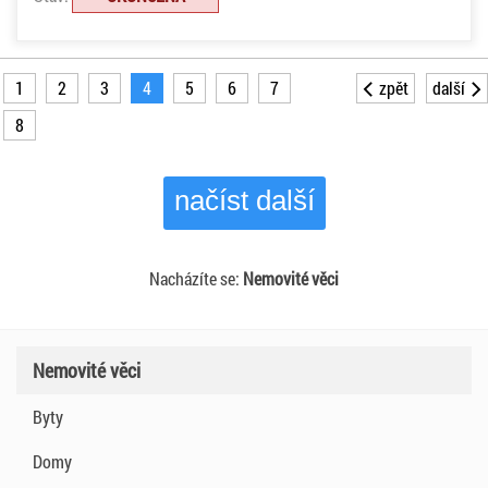
1
2
3
4
5
6
7
zpět
další
8
načíst další
Nacházíte se:
Nemovité věci
Nemovité věci
Byty
Domy