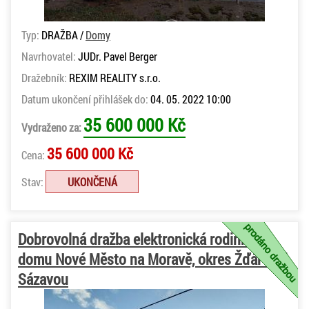
Typ:
DRAŽBA /
Domy
Navrhovatel:
JUDr. Pavel Berger
Dražebník:
REXIM REALITY s.r.o.
Datum ukončení přihlášek do:
04. 05. 2022 10:00
35 600 000 Kč
Vydraženo za:
35 600 000 Kč
Cena:
Stav:
UKONČENÁ
Dobrovolná dražba elektronická rodinného
domu Nové Město na Moravě, okres Žďár nad
Sázavou