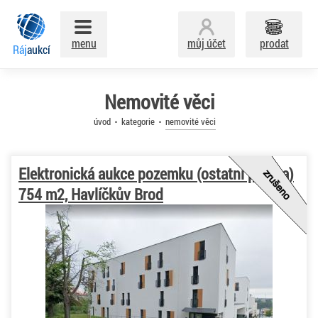
menu
můj účet
prodat
Ráj
aukcí
Nemovité věci
úvod
kategorie
nemovité věci
Elektronická aukce pozemku (ostatní plocha)
754 m2, Havlíčkův Brod