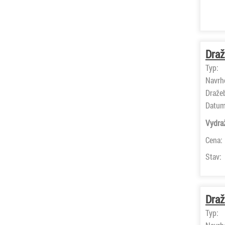
Draž
Typ:
Navrh
Draže
Datum
Vydra
Cena:
Stav:
Draž
Typ: