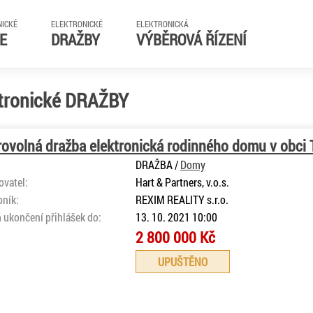
NICKÉ
ELEKTRONICKÉ
ELEKTRONICKÁ
E
DRAŽBY
VÝBĚROVÁ ŘÍZENÍ
tronické DRAŽBY
ovolná dražba elektronická rodinného domu v obci T
DRAŽBA /
Domy
ovatel:
Hart & Partners, v.o.s.
bník:
REXIM REALITY s.r.o.
 ukončení přihlášek do:
13. 10. 2021 10:00
2 800 000 Kč
UPUŠTĚNO