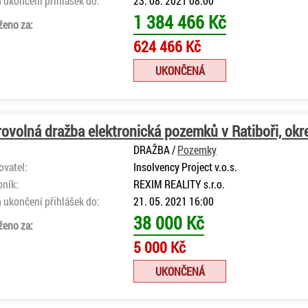
 ukončení přihlášek do:
23. 08. 2021 08:00
1 384 466 Kč
ženo za:
624 466 Kč
UKONČENÁ
ovolná dražba elektronická pozemků v Ratiboři, okr
DRAŽBA /
Pozemky
ovatel:
Insolvency Project v.o.s.
bník:
REXIM REALITY s.r.o.
 ukončení přihlášek do:
21. 05. 2021 16:00
38 000 Kč
ženo za:
5 000 Kč
UKONČENÁ