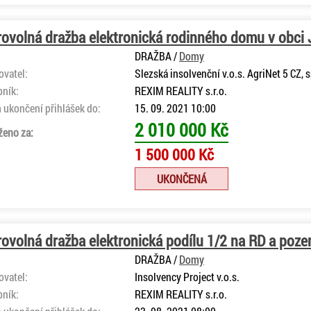
ovolná dražba elektronická rodinného domu v obci J
DRAŽBA /
Domy
ovatel:
Slezská insolvenční v.o.s. AgriNet 5 CZ, sp
bník:
REXIM REALITY s.r.o.
 ukončení přihlášek do:
15. 09. 2021 10:00
2 010 000 Kč
ženo za:
1 500 000 Kč
UKONČENÁ
ovolná dražba elektronická podílu 1/2 na RD a pozem
DRAŽBA /
Domy
ovatel:
Insolvency Project v.o.s.
bník:
REXIM REALITY s.r.o.