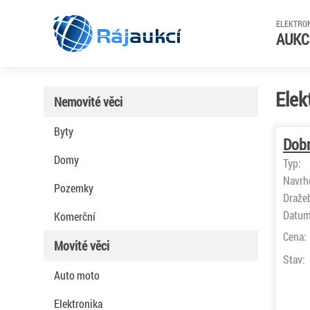
ELEKTRO
Ráj
aukcí
AUKC
Elek
Nemovité věci
Byty
Dobr
Domy
Typ:
Navrh
Pozemky
Draže
Datum
Komerční
Cena:
Movité věci
Stav:
Auto moto
Elektronika