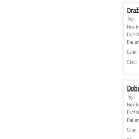
Draž
Typ:
Navrh
Draže
Datum
Cena:
Stav:
Dobr
Typ:
Navrh
Draže
Datum
Cena: