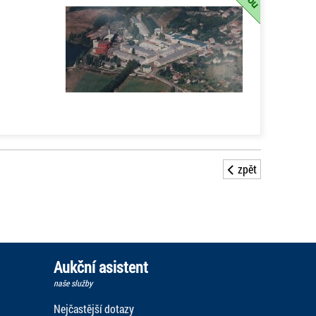
zpět
Aukční asistent
naše služby
Nejčastější dotazy