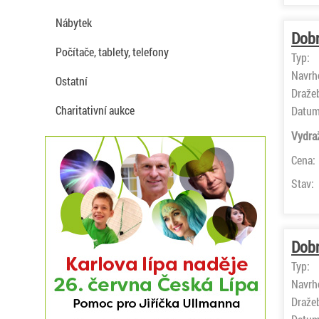
Nábytek
Dobr
Počítače, tablety, telefony
Typ:
Navrh
Ostatní
Draže
Charitativní aukce
Datum
Vydra
Cena:
Stav:
Dobr
Typ:
Navrh
Draže