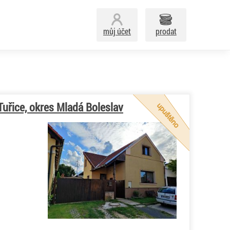
můj účet
prodat
uřice, okres Mladá Boleslav