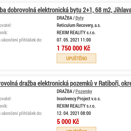
ba dobrovolná elektronická bytu 2+1, 68 m2, Jihlav
DRAŽBA /
Byty
ovatel:
Reticulum Recovery, a.s.
bník:
REXIM REALITY s.r.o.
 ukončení přihlášek do:
07. 05. 2021 11:00
1 750 000 Kč
UPUŠTĚNO
ovolná dražba elektronická pozemků v Ratiboři, okr
DRAŽBA /
Pozemky
ovatel:
Insolvency Project v.o.s.
bník:
REXIM REALITY s.r.o.
 ukončení přihlášek do:
12. 04. 2021 08:00
5 000 Kč