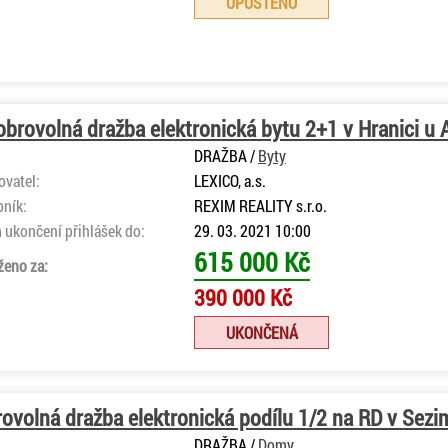
UPUŠTĚNO
brovolná dražba elektronická bytu 2+1 v Hranici u 
DRAŽBA /
Byty
ovatel:
LEXICO, a.s.
bník:
REXIM REALITY s.r.o.
 ukončení přihlášek do:
29. 03. 2021 10:00
615 000 Kč
ženo za:
390 000 Kč
UKONČENÁ
ovolná dražba elektronická podílu 1/2 na RD v Sezi
DRAŽBA /
Domy