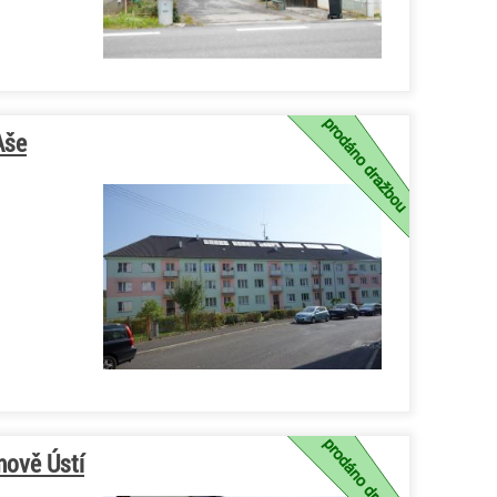
Aše
mově Ústí