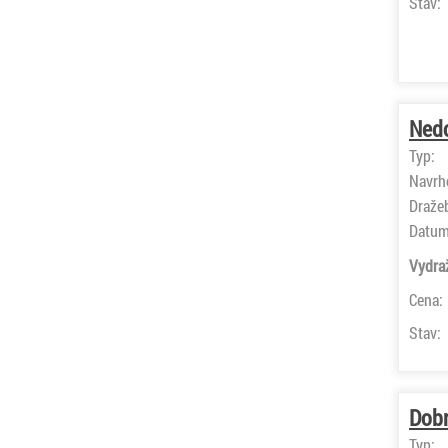
Stav:
Nedo
Typ:
Navrh
Draže
Datum
Vydra
Cena:
Stav:
Dobr
Typ: