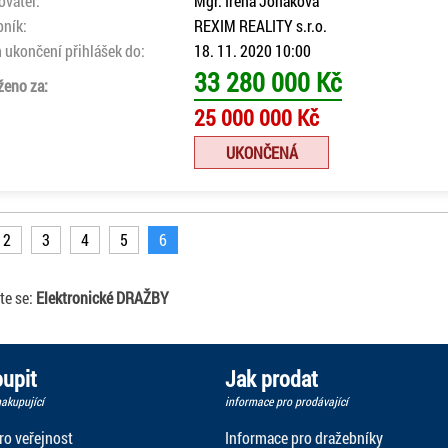
ovatel:
Mgr. Irena Jonáková
bník:
REXIM REALITY s.r.o.
 ukončení přihlášek do:
18. 11. 2020 10:00
33 280 000 Kč
ženo za:
25 000 000 Kč
UKONČENÁ
2
3
4
5
6
te se:
Elektronické DRAŽBY
upit
Jak prodat
akupující
informace pro prodávající
ro veřejnost
Informace pro dražebníky