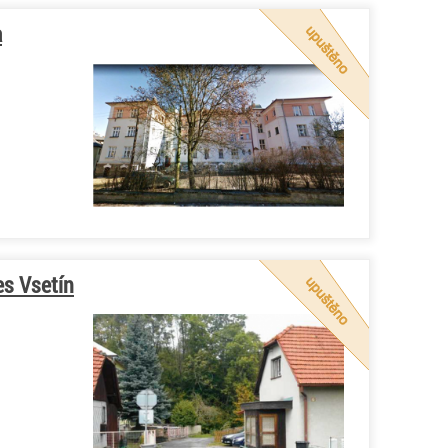
a
es Vsetín