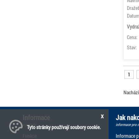
Navrh
Draže
Datum
Vydra
Cena:
Stav:
1
Nachází
x
Informace
Jak nako
o portálu
informace pro n
Tyto stránky používají soubory cookie.
Funkce
Informace p