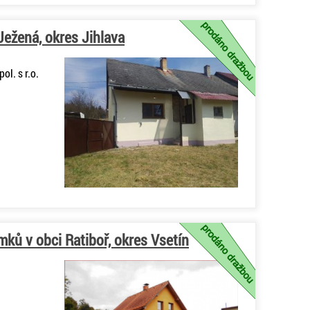
ežená, okres Jihlava
ol. s r.o.
ků v obci Ratiboř, okres Vsetín