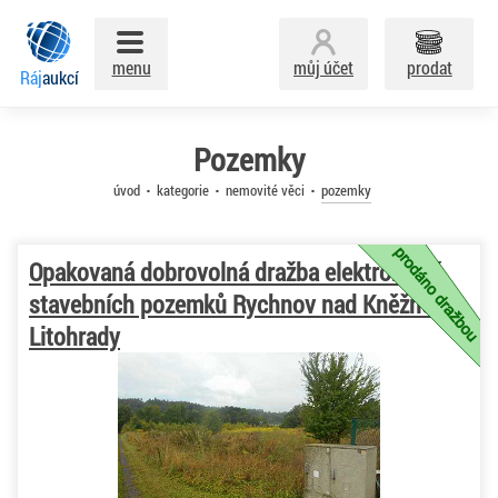
menu
můj účet
prodat
Ráj
aukcí
Pozemky
úvod
kategorie
nemovité věci
pozemky
Opakovaná dobrovolná dražba elektronická
stavebních pozemků Rychnov nad Kněžnou -
Litohrady