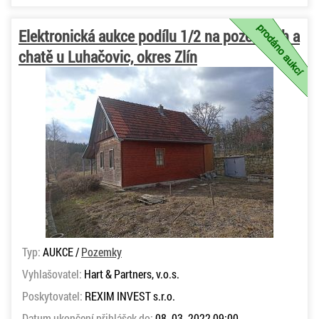
Elektronická aukce podílu 1/2 na pozemcích a
chatě u Luhačovic, okres Zlín
Typ:
AUKCE /
Pozemky
Vyhlašovatel:
Hart & Partners, v.o.s.
Poskytovatel:
REXIM INVEST s.r.o.
Datum ukončení přihlášek do:
08. 03. 2022 09:00