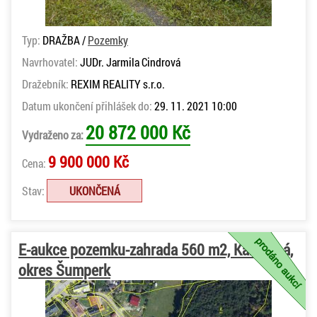
Typ:
DRAŽBA /
Pozemky
Navrhovatel:
JUDr. Jarmila Cindrová
Dražebník:
REXIM REALITY s.r.o.
Datum ukončení přihlášek do:
29. 11. 2021 10:00
20 872 000 Kč
Vydraženo za:
9 900 000 Kč
Cena:
Stav:
UKONČENÁ
E-aukce pozemku-zahrada 560 m2, Kamenná,
okres Šumperk