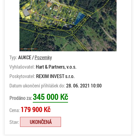
Typ:
AUKCE /
Pozemky
Vyhlašovatel:
Hart & Partners, v.o.s.
Poskytovatel:
REXIM INVEST s.r.o.
Datum ukončení přihlášek do:
28. 06. 2021 10:00
345 000 Kč
Prodáno za:
179 900 Kč
Cena:
Stav:
UKONČENÁ